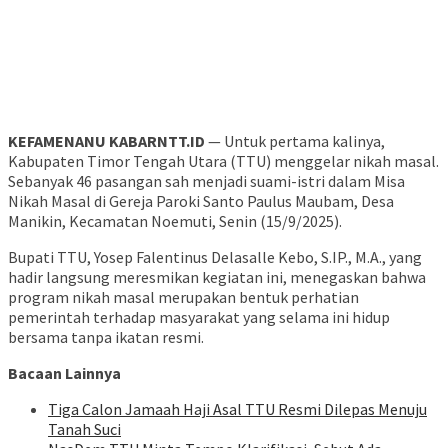
KEFAMENANU KABARNTT.ID
— Untuk pertama kalinya,
Kabupaten Timor Tengah Utara (TTU) menggelar nikah masal.
Sebanyak 46 pasangan sah menjadi suami-istri dalam Misa
Nikah Masal di Gereja Paroki Santo Paulus Maubam, Desa
Manikin, Kecamatan Noemuti, Senin (15/9/2025).
Bupati TTU, Yosep Falentinus Delasalle Kebo, S.IP., M.A., yang
hadir langsung meresmikan kegiatan ini, menegaskan bahwa
program nikah masal merupakan bentuk perhatian
pemerintah terhadap masyarakat yang selama ini hidup
bersama tanpa ikatan resmi.
Bacaan Lainnya
Tiga Calon Jamaah Haji Asal TTU Resmi Dilepas Menuju
Tanah Suci