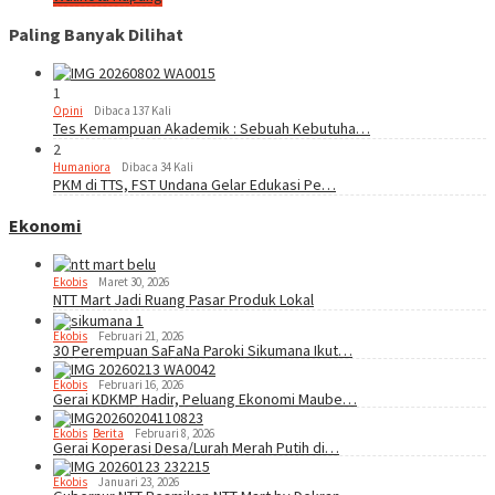
Paling Banyak Dilihat
1
Opini
Dibaca 137 Kali
Tes Kemampuan Akademik : Sebuah Kebutuha…
2
Humaniora
Dibaca 34 Kali
PKM di TTS, FST Undana Gelar Edukasi Pe…
Ekonomi
Ekobis
Maret 30, 2026
NTT Mart Jadi Ruang Pasar Produk Lokal
Ekobis
Februari 21, 2026
30 Perempuan SaFaNa Paroki Sikumana Ikut…
Ekobis
Februari 16, 2026
Gerai KDKMP Hadir, Peluang Ekonomi Maube…
Ekobis
,
Berita
Februari 8, 2026
Gerai Koperasi Desa/Lurah Merah Putih di…
Ekobis
Januari 23, 2026