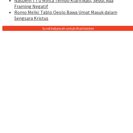
NasDem TTU Minta Tempo Klarifikasi, Sebut Ada
Framing Negatif
Romo Melki: Tablo Oeolo Bawa Umat Masuk dalam
Sengsara Kristus
Scroll kebawah untuk lihat konten