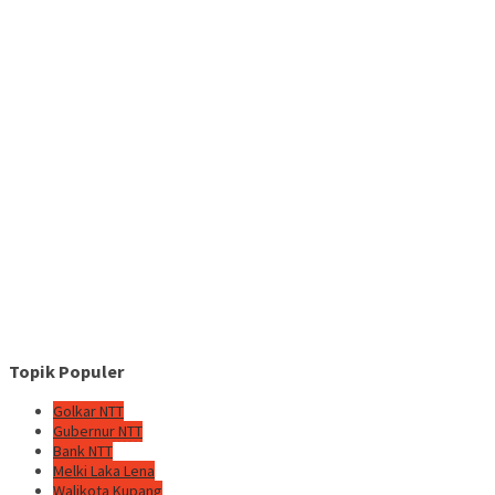
Topik Populer
Golkar NTT
Gubernur NTT
Bank NTT
Melki Laka Lena
Walikota Kupang