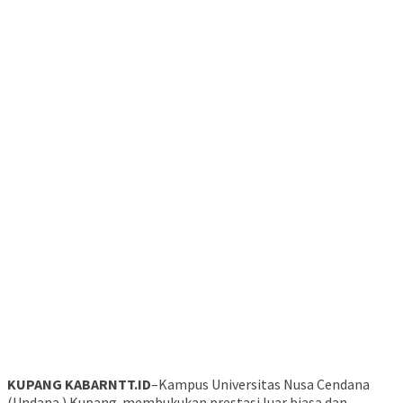
KUPANG KABARNTT.ID
–Kampus Universitas Nusa Cendana
(Undana ) Kupang membukukan prestasi luar biasa dan