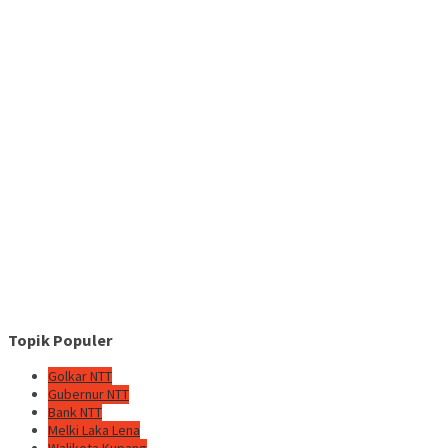
Topik Populer
Golkar NTT
Gubernur NTT
Bank NTT
Melki Laka Lena
Walikota Kupang