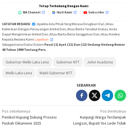
Tetap Terhubung Dengan Kami:
WA Channel
Ikuti Kami
Subscribe
CATATAN REDAKSI
:
Apabila Ada Pihak Yang Merasa Dirugikan Dan /Atau
Keberatan Dengan Penayangan Artikel Dan /Atau Berita Tersebut Diatas, Anda
Dapat Mengirimkan Artikel Dan /Atau Berita Berisi Sanggahan Dan /Atau Koreksi
Kepada Redaksi Kami
Laporkan
,
Sebagaimana Diatur Dalam
Pasal (1) Ayat (11) Dan (12) Undang-Undang Nomor
40 Tahun 1999 Tentang Pers.
Gubernur Melki Laka Lena
Gubernur NTT
Johni Asadoma
Melki Laka Lena
Wakil Gubernur NTT
SEBARKAN
Navigasi
Pos sebelumnya
Pos berikutnya
Pemkot Kupang Dukung Prosesi
Kunjungi Warga Terdampak
pos
Paskah Oikumene 2025
Longsor, Bupati Yos Lede Tidak