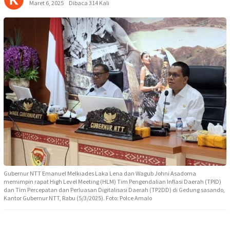
Maret 6, 2025
Dibaca 314 Kali
Gubernur NTT Emanuel Melkiades Laka Lena dan Wagub Johni Asadoma
memimpin rapat High Level Meeting (HLM) Tim Pengendalian Inflasi Daerah (TPID)
dan Tim Percepatan dan Perluasan Digitalisasi Daerah (TP2DD) di Gedung sasando,
Kantor Gubernur NTT, Rabu (5/3/2025). Foto: Polce Amalo