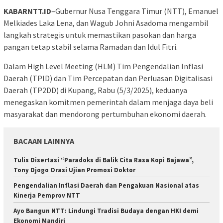
KABARNTT.ID
–Gubernur Nusa Tenggara Timur (NTT), Emanuel
Melkiades Laka Lena, dan Wagub Johni Asadoma mengambil
langkah strategis untuk memastikan pasokan dan harga
pangan tetap stabil selama Ramadan dan Idul Fitri.
Dalam High Level Meeting (HLM) Tim Pengendalian Inflasi
Daerah (TPID) dan Tim Percepatan dan Perluasan Digitalisasi
Daerah (TP2DD) di Kupang, Rabu (5/3/2025), keduanya
menegaskan komitmen pemerintah dalam menjaga daya beli
masyarakat dan mendorong pertumbuhan ekonomi daerah.
BACAAN LAINNYA
Tulis Disertasi “Paradoks di Balik Cita Rasa Kopi Bajawa”,
Tony Djogo Orasi Ujian Promosi Doktor
Pengendalian Inflasi Daerah dan Pengakuan Nasional atas
Kinerja Pemprov NTT
Ayo Bangun NTT: Lindungi Tradisi Budaya dengan HKI demi
Ekonomi Mandiri