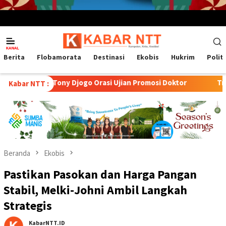
Menu
Mobile
Berita
Flobamorata
Destinasi
Ekobis
Hukrim
Polit
, Tony Djogo Orasi Ujian Promosi Doktor
Transformasi Pet
Kabar NTT :
Beranda
Ekobis
Pastikan Pasokan dan Harga Pangan
Stabil, Melki-Johni Ambil Langkah
Strategis
KabarNTT.ID