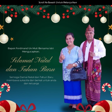
Loncat
Scroll Ke Bawah Untuk Melanjutkan
ke
konten