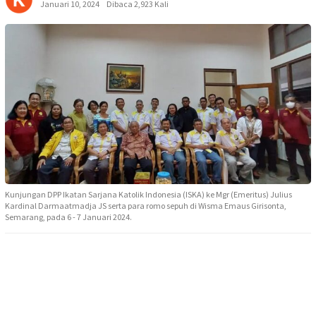
Januari 10, 2024
Dibaca 2,923 Kali
Kunjungan DPP Ikatan Sarjana Katolik Indonesia (ISKA) ke Mgr (Emeritus) Julius
Kardinal Darmaatmadja JS serta para romo sepuh di Wisma Emaus Girisonta,
Semarang, pada 6 - 7 Januari 2024.