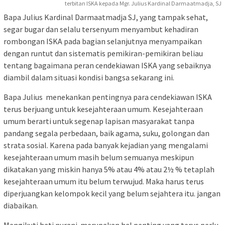
terbitan ISKA kepada Mgr. Julius Kardinal Darmaatmadja, SJ
Bapa Julius Kardinal Darmaatmadja SJ, yang tampak sehat,
segar bugar dan selalu tersenyum menyambut kehadiran
rombongan ISKA pada bagian selanjutnya menyampaikan
dengan runtut dan sistematis pemikiran-pemikiran beliau
tentang bagaimana peran cendekiawan ISKA yang sebaiknya
diambil dalam situasi kondisi bangsa sekarang ini.
Bapa Julius menekankan pentingnya para cendekiawan ISKA
terus berjuang untuk kesejahteraan umum. Kesejahteraan
umum berarti untuk segenap lapisan masyarakat tanpa
pandang segala perbedaan, baik agama, suku, golongan dan
strata sosial. Karena pada banyak kejadian yang mengalami
kesejahteraan umum masih belum semuanya meskipun
dikatakan yang miskin hanya 5% atau 4% atau 2½ % tetaplah
kesejahteraan umum itu belum terwujud. Maka harus terus
diperjuangkan kelompok kecil yang belum sejahtera itu. jangan
diabaikan.
Mengikuti hati nurani merupakan hal penting yang terus perlu