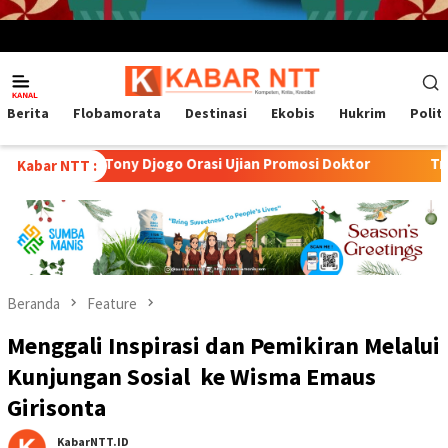
Menu
Mobile
Berita
Flobamorata
Destinasi
Ekobis
Hukrim
Polit
ny Djogo Orasi Ujian Promosi Doktor
Transformasi Petern
Kabar NTT :
Beranda
Feature
Menggali Inspirasi dan Pemikiran Melalui
Kunjungan Sosial ke Wisma Emaus
Girisonta
KabarNTT.ID