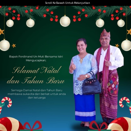
Loncat
Scroll Ke Bawah Untuk Melanjutkan
ke
konten