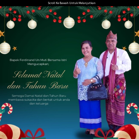
Loncat
Scroll Ke Bawah Untuk Melanjutkan
ke
konten