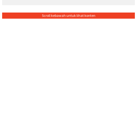
Scroll kebawah untuk lihat konten