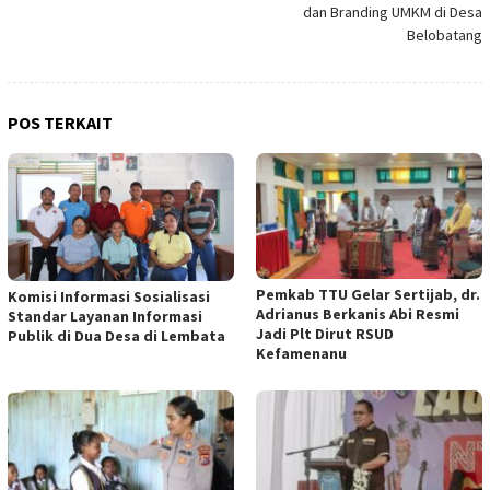
dan Branding UMKM di Desa
Belobatang
POS TERKAIT
Pemkab TTU Gelar Sertijab, dr.
Komisi Informasi Sosialisasi
Adrianus Berkanis Abi Resmi
Standar Layanan Informasi
Jadi Plt Dirut RSUD
Publik di Dua Desa di Lembata
Kefamenanu