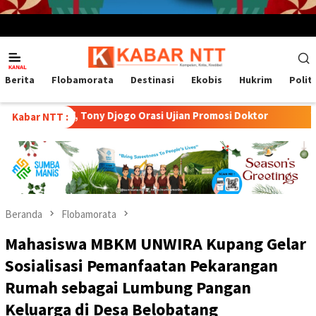
Menu
Mobile
Berita
Flobamorata
Destinasi
Ekobis
Hukrim
Polit
 Tony Djogo Orasi Ujian Promosi Doktor
Transformasi Pete
Kabar NTT :
Beranda
Flobamorata
Mahasiswa MBKM UNWIRA Kupang Gelar
Sosialisasi Pemanfaatan Pekarangan
Rumah sebagai Lumbung Pangan
Keluarga di Desa Belobatang