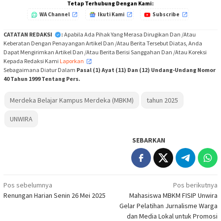
Tetap Terhubung Dengan Kami:
WA Channel
Ikuti Kami
Subscribe
CATATAN REDAKSI
:
Apabila Ada Pihak Yang Merasa Dirugikan Dan /Atau
Keberatan Dengan Penayangan Artikel Dan /Atau Berita Tersebut Diatas, Anda
Dapat Mengirimkan Artikel Dan /Atau Berita Berisi Sanggahan Dan /Atau Koreksi
Kepada Redaksi Kami
Laporkan
,
Sebagaimana Diatur Dalam
Pasal (1) Ayat (11) Dan (12) Undang-Undang Nomor
40 Tahun 1999 Tentang Pers.
Merdeka Belajar Kampus Merdeka (MBKM)
tahun 2025
UNWIRA
SEBARKAN
Navigasi
Pos sebelumnya
Pos berikutnya
Renungan Harian Senin 26 Mei 2025
Mahasiswa MBKM FISIP Unwira
pos
Gelar Pelatihan Jurnalisme Warga
dan Media Lokal untuk Promosi