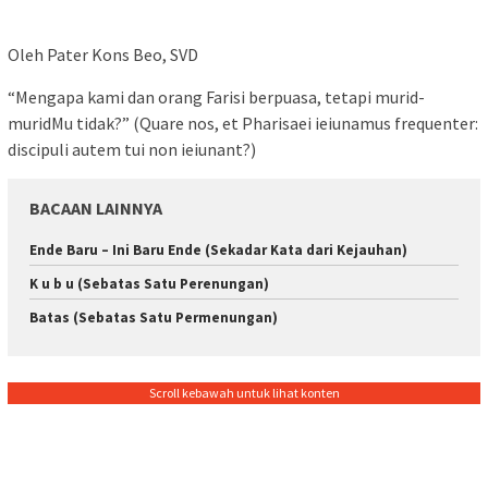
Oleh Pater Kons Beo, SVD
“Mengapa kami dan orang Farisi berpuasa, tetapi murid-
muridMu tidak?” (Quare nos, et Pharisaei ieiunamus frequenter:
discipuli autem tui non ieiunant?)
BACAAN LAINNYA
Ende Baru – Ini Baru Ende (Sekadar Kata dari Kejauhan)
K u b u (Sebatas Satu Perenungan)
Batas (Sebatas Satu Permenungan)
Scroll kebawah untuk lihat konten