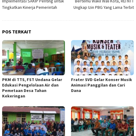
Implementasi SAKIP Penting untuk
Bertemu Wakil Wali Kota, REI NTT
pos
Tingkatkan Kinerja Pemerintah
Ungkap Izin PBG Yang Lama Terbit
POS TERKAIT
PKM di TTS, FST Undana Gelar
Frater SVD Gelar Konser Musik
Edukasi Pengelolaan Air dan
Animasi Panggilan dan Cari
Pemetaan Desa Tahan
Dana
Kekeringan