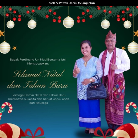
Loncat
Scroll Ke Bawah Untuk Melanjutkan
ke
konten