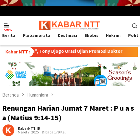
Menu
Mobile
Berita
Flobamorata
Destinasi
Ekobis
Hukrim
Polit
a”, Tony Djogo Orasi Ujian Promosi Doktor
Transformasi P
Kabar NTT :
Beranda
Humaniora
Renungan Harian Jumat 7 Maret : P u a s
a (Matius 9:14-15)
KabarNTT.ID
Maret 7, 2025
Dibaca 179 Kali