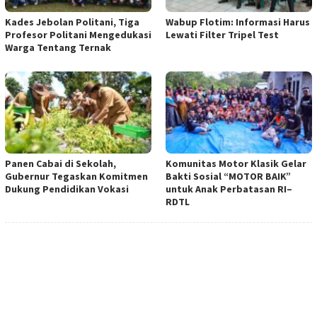
Kades Jebolan Politani, Tiga
Wabup Flotim: Informasi Harus
Profesor Politani Mengedukasi
Lewati Filter Tripel Test
Warga Tentang Ternak
Panen Cabai di Sekolah,
Komunitas Motor Klasik Gelar
Gubernur Tegaskan Komitmen
Bakti Sosial “MOTOR BAIK”
Dukung Pendidikan Vokasi
untuk Anak Perbatasan RI–
RDTL