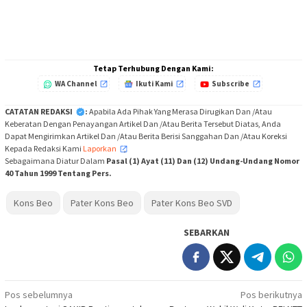
Tetap Terhubung Dengan Kami:
WA Channel
Ikuti Kami
Subscribe
CATATAN REDAKSI
:
Apabila Ada Pihak Yang Merasa Dirugikan Dan /Atau
Keberatan Dengan Penayangan Artikel Dan /Atau Berita Tersebut Diatas, Anda
Dapat Mengirimkan Artikel Dan /Atau Berita Berisi Sanggahan Dan /Atau Koreksi
Kepada Redaksi Kami
Laporkan
,
Sebagaimana Diatur Dalam
Pasal (1) Ayat (11) Dan (12) Undang-Undang Nomor
40 Tahun 1999 Tentang Pers.
Kons Beo
Pater Kons Beo
Pater Kons Beo SVD
SEBARKAN
Navigasi
Pos sebelumnya
Pos berikutnya