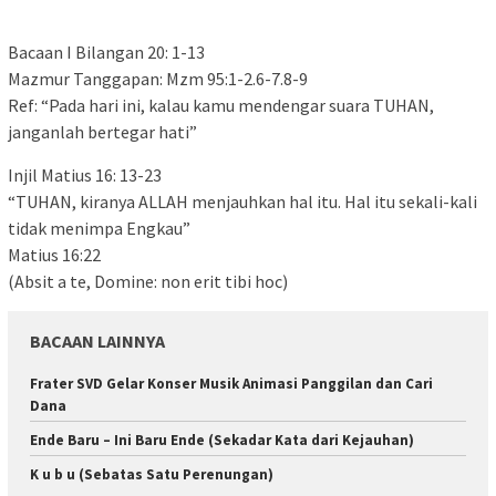
Bacaan I Bilangan 20: 1-13
Mazmur Tanggapan: Mzm 95:1-2.6-7.8-9
Ref: “Pada hari ini, kalau kamu mendengar suara TUHAN,
janganlah bertegar hati”
Injil Matius 16: 13-23
“TUHAN, kiranya ALLAH menjauhkan hal itu. Hal itu sekali-kali
tidak menimpa Engkau”
Matius 16:22
(Absit a te, Domine: non erit tibi hoc)
BACAAN LAINNYA
Frater SVD Gelar Konser Musik Animasi Panggilan dan Cari
Dana
Ende Baru – Ini Baru Ende (Sekadar Kata dari Kejauhan)
K u b u (Sebatas Satu Perenungan)