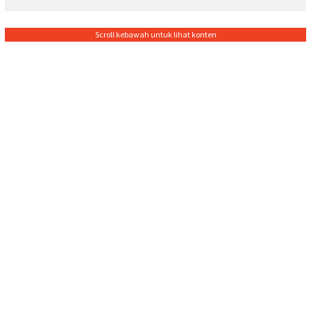
Scroll kebawah untuk lihat konten