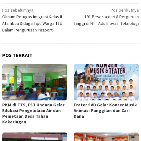
Navigasi
Pos sebelumnya
Pos berikutnya
Oknum Petugas Imigrasi Kelas II
191 Peserta dari 8 Perguruan
pos
Atambua Diduga Tipu Warga TTU
Tinggi di NTT Adu Inovasi Teknologi
Dalam Pengurusan Pasport
POS TERKAIT
PKM di TTS, FST Undana Gelar
Frater SVD Gelar Konser Musik
Edukasi Pengelolaan Air dan
Animasi Panggilan dan Cari
Pemetaan Desa Tahan
Dana
Kekeringan