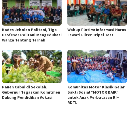
Kades Jebolan Politani, Tiga
Wabup Flotim: Informasi Harus
Profesor Politani Mengedukasi
Lewati Filter Tripel Test
Warga Tentang Ternak
Panen Cabai di Sekolah,
Komunitas Motor Klasik Gelar
Gubernur Tegaskan Komitmen
Bakti Sosial “MOTOR BAIK”
Dukung Pendidikan Vokasi
untuk Anak Perbatasan RI–
RDTL