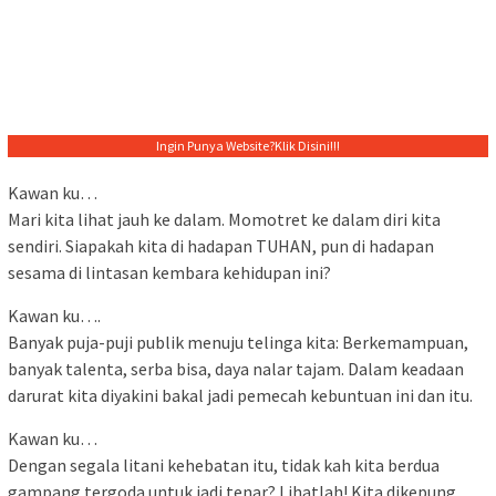
Ingin Punya Website?
Klik Disini!!!
Kawan ku…
Mari kita lihat jauh ke dalam. Momotret ke dalam diri kita
sendiri. Siapakah kita di hadapan TUHAN, pun di hadapan
sesama di lintasan kembara kehidupan ini?
Kawan ku….
Banyak puja-puji publik menuju telinga kita: Berkemampuan,
banyak talenta, serba bisa, daya nalar tajam. Dalam keadaan
darurat kita diyakini bakal jadi pemecah kebuntuan ini dan itu.
Kawan ku…
Dengan segala litani kehebatan itu, tidak kah kita berdua
gampang tergoda untuk jadi tenar? Lihatlah! Kita dikepung