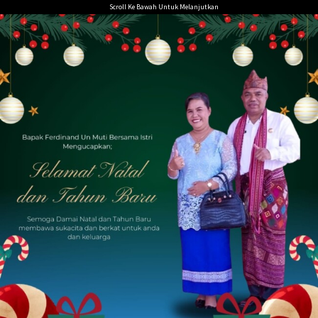
Loncat
Scroll Ke Bawah Untuk Melanjutkan
ke
konten