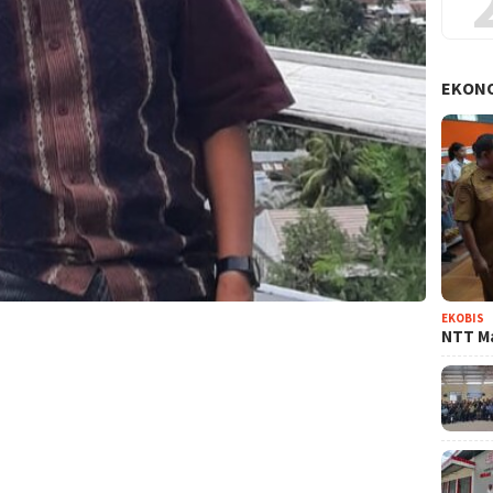
EKON
EKOBIS
NTT Ma