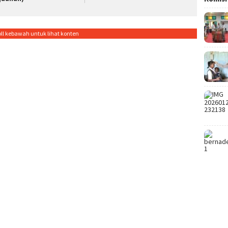
oll kebawah untuk lihat konten