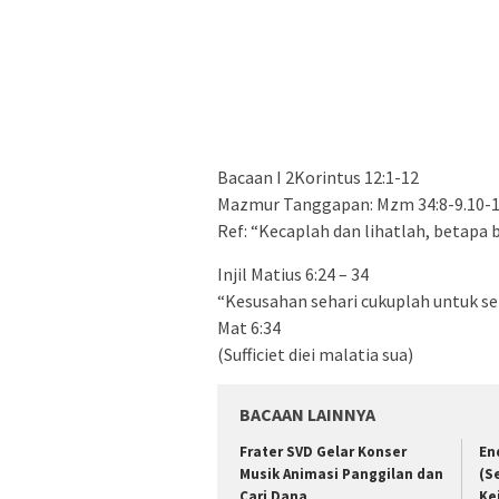
Bacaan I 2Korintus 12:1-12
Mazmur Tanggapan: Mzm 34:8-9.10-1
Ref: “Kecaplah dan lihatlah, betapa
Injil Matius 6:24 – 34
“Kesusahan sehari cukuplah untuk se
Mat 6:34
(Sufficiet diei malatia sua)
BACAAN LAINNYA
Frater SVD Gelar Konser
En
Musik Animasi Panggilan dan
(S
Cari Dana
Ke