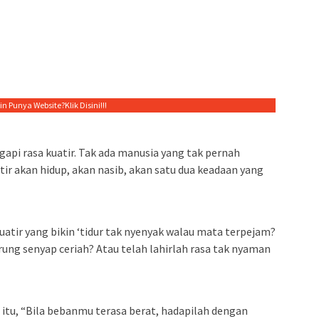
gin Punya Website?
Klik Disini!!!
gapi rasa kuatir. Tak ada manusia yang tak pernah
atir akan hidup, akan nasib, akan satu dua keadaan yang
kuatir yang bikin ‘tidur tak nyenyak walau mata terpejam?
rung senyap ceriah? Atau telah lahirlah rasa tak nyaman
 itu, “Bila bebanmu terasa berat, hadapilah dengan