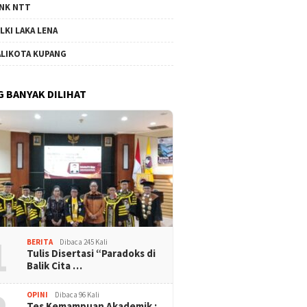
NK NTT
LKI LAKA LENA
LIKOTA KUPANG
G BANYAK DILIHAT
1
BERITA
Dibaca 245 Kali
Tulis Disertasi “Paradoks di
Balik Cita …
OPINI
Dibaca 96 Kali
Tes Kemampuan Akademik :