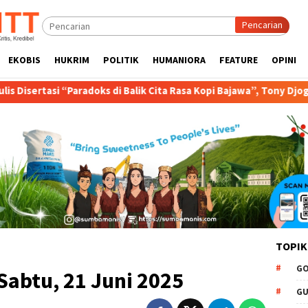
Pencarian
EKOBIS
HUKRIM
POLITIK
HUMANIORA
FEATURE
OPINI
 di Balik Cita Rasa Kopi Bajawa”, Tony Djogo Orasi Ujian Promosi 
TOPIK
GO
abtu, 21 Juni 2025
GU