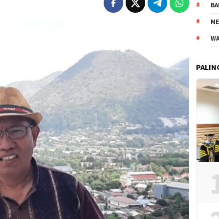
BA
ME
WA
PALIN