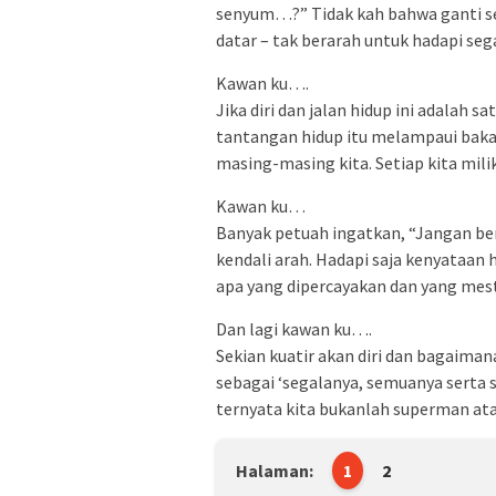
senyum…?” Tidak kah bahwa ganti sen
datar – tak berarah untuk hadapi seg
Kawan ku….
Jika diri dan jalan hidup ini adalah 
tantangan hidup itu melampaui bak
masing-masing kita. Setiap kita miliki
Kawan ku…
Banyak petuah ingatkan, “Jangan berf
kendali arah. Hadapi saja kenyataan 
apa yang dipercayakan dan yang mest
Dan lagi kawan ku….
Sekian kuatir akan diri dan bagaiman
sebagai ‘segalanya, semuanya serta 
ternyata kita bukanlah superman at
Halaman:
1
2