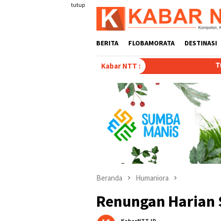
Loncat
tutup
ke
konten
BERITA
FLOBAMORATA
DESTINASI
Tulis Disertasi “Paradoks
Kabar NTT :
Beranda
Humaniora
Renungan Harian S
KabarNTT.ID