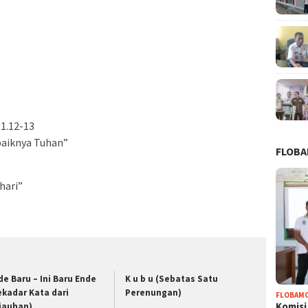
1.12-13
 baiknya Tuhan”
FLOB
hari”
de Baru – Ini Baru Ende
K u b u (Sebatas Satu
ekadar Kata dari
Perenungan)
FLOBAM
Komisi
jauhan)