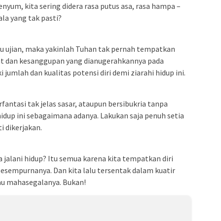
yum, kita sering didera rasa putus asa, rasa hampa –
ala yang tak pasti?
satu ujian, maka yakinlah Tuhan tak pernah tempatkan
at dan kesanggupan yang dianugerahkannya pada
 jumlah dan kualitas potensi diri demi ziarahi hidup ini.
antasi tak jelas sasar, ataupun bersibukria tanpa
hidup ini sebagaimana adanya. Lakukan saja penuh setia
i dikerjakan.
a jalani hidup? Itu semua karena kita tempatkan diri
sesempurnanya. Dan kita lalu tersentak dalam kuatir
au mahasegalanya. Bukan!