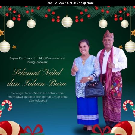
Loncat
Scroll Ke Bawah Untuk Melanjutkan
ke
konten