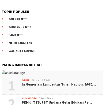
TOPIK POPULER
GOLKAR NTT
GUBERNUR NTT
BANK NTT
MELKI LAKA LENA
WALIKOTA KUPANG
PALING BANYAK DILIHAT
1
OPINI
Dibaca 1,212 Kali
In Memoriam Lambertus Tulen Hadjon: &#82…
2
HUMANIORA
Dibaca 56 Kali
PKM di TTS, FST Undana Gelar Edukasi Pe…