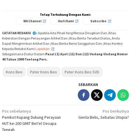
Tetap Terhubung Dengan Kami:
WA Channel
Ikuti Kami
Subscribe
CATATAN REDAKSI
:
Apabila Ada Pihak Yang Merasa Dirugikan Dan /Atau
Keberatan Dengan Penayangan Artikel Dan /Atau Berita Tersebut Diatas, Anda
Dapat Mengirimkan Artikel Dan /Atau Berita Berisi Sanggahan Dan /Atau Koreksi
Kepada Redaksi Kami
Laporkan
,
Sebagaimana Diatur Dalam
Pasal (1) Ayat (11) Dan (12) Undang-Undang Nomor
40 Tahun 1999 Tentang Pers.
Kons Beo
Pater Kons Beo
Pater Kons Beo SVD
SEBARKAN
Navigasi
Pos sebelumnya
Pos berikutnya
Pemkot Kupang Dukung Perayaan
Genta Belis, Sebatas Utopia?
pos
HUT ke-200 GMIT Bet’el Oesapa
Tengah