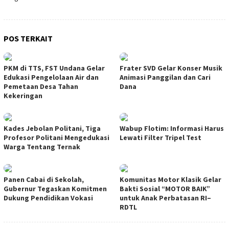
POS TERKAIT
PKM di TTS, FST Undana Gelar
Frater SVD Gelar Konser Musik
Edukasi Pengelolaan Air dan
Animasi Panggilan dan Cari
Pemetaan Desa Tahan
Dana
Kekeringan
Kades Jebolan Politani, Tiga
Wabup Flotim: Informasi Harus
Profesor Politani Mengedukasi
Lewati Filter Tripel Test
Warga Tentang Ternak
Panen Cabai di Sekolah,
Komunitas Motor Klasik Gelar
Gubernur Tegaskan Komitmen
Bakti Sosial “MOTOR BAIK”
Dukung Pendidikan Vokasi
untuk Anak Perbatasan RI–
RDTL