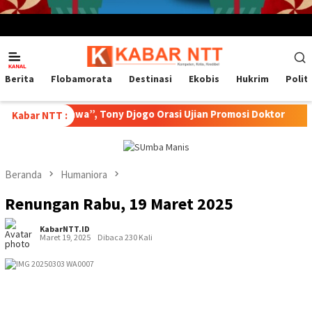
Menu
Mobile
Berita
Flobamorata
Destinasi
Ekobis
Hukrim
Polit
Kopi Bajawa”, Tony Djogo Orasi Ujian Promosi Doktor
Trans
Kabar NTT :
Beranda
Humaniora
Renungan Rabu, 19 Maret 2025
KabarNTT.ID
Maret 19, 2025
Dibaca 230 Kali