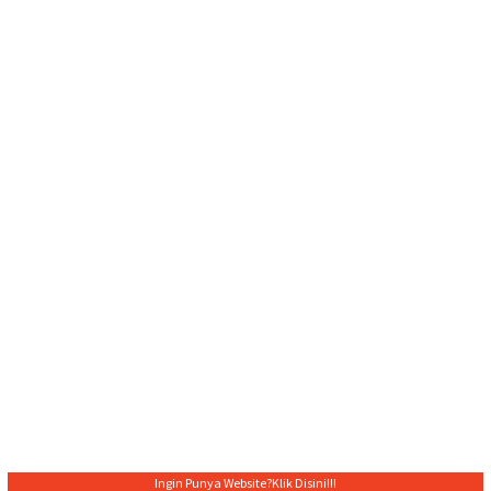
Ingin Punya Website?
Klik Disini!!!