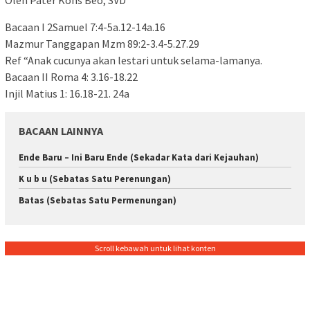
Oleh Pater Kons Beo, SVD
Bacaan I 2Samuel 7:4-5a.12-14a.16
Mazmur Tanggapan Mzm 89:2-3.4-5.27.29
Ref “Anak cucunya akan lestari untuk selama-lamanya.
Bacaan II Roma 4: 3.16-18.22
Injil Matius 1: 16.18-21. 24a
BACAAN LAINNYA
Ende Baru – Ini Baru Ende (Sekadar Kata dari Kejauhan)
K u b u (Sebatas Satu Perenungan)
Batas (Sebatas Satu Permenungan)
Scroll kebawah untuk lihat konten