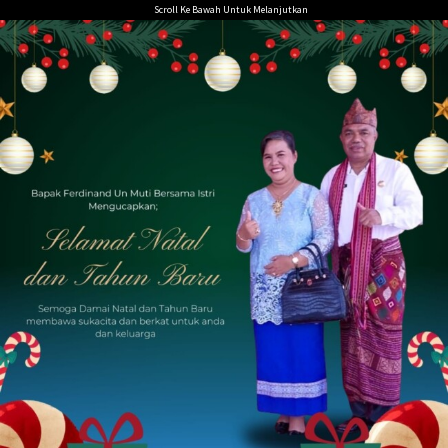
Loncat
Scroll Ke Bawah Untuk Melanjutkan
ke
konten