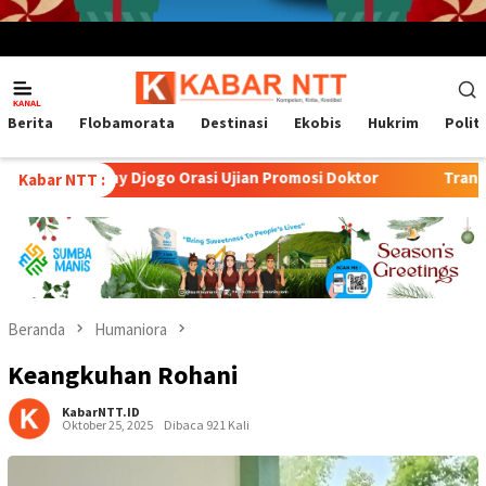
Menu
Mobile
Berita
Flobamorata
Destinasi
Ekobis
Hukrim
Polit
y Djogo Orasi Ujian Promosi Doktor
Transformasi Peternak
Kabar NTT :
Beranda
Humaniora
Keangkuhan Rohani
KabarNTT.ID
Oktober 25, 2025
Dibaca 921 Kali