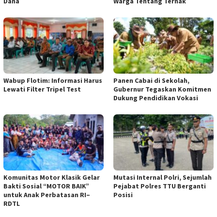
Dana
Warga Tentang Ternak
Wabup Flotim: Informasi Harus
Panen Cabai di Sekolah,
Lewati Filter Tripel Test
Gubernur Tegaskan Komitmen
Dukung Pendidikan Vokasi
Komunitas Motor Klasik Gelar
Mutasi Internal Polri, Sejumlah
Bakti Sosial “MOTOR BAIK”
Pejabat Polres TTU Berganti
untuk Anak Perbatasan RI–
Posisi
RDTL