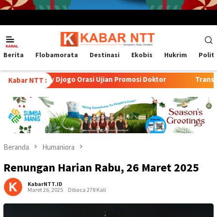
Menu
Mobile
Berita
Flobamorata
Destinasi
Ekobis
Hukrim
Polit
rasi Ujian Promosi Doktor
Transformasi Peternakan Mode
Kabar NTT :
Beranda
Humaniora
Renungan Harian Rabu, 26 Maret 2025
KabarNTT.ID
Maret 26, 2025
Dibaca 278 Kali