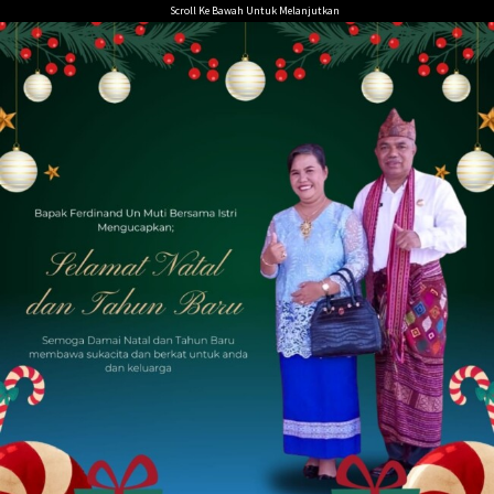
Loncat
Scroll Ke Bawah Untuk Melanjutkan
ke
konten