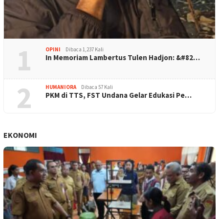
1
OPINI
Dibaca 1,237 Kali
In Memoriam Lambertus Tulen Hadjon: &#82…
2
HUMANIORA
Dibaca 57 Kali
PKM di TTS, FST Undana Gelar Edukasi Pe…
EKONOMI