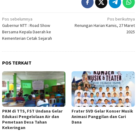
Navigasi
Pos sebelumnya
Pos berikutnya
Gubernur NTT : Road Show
Renungan Harian Kamis, 27 Maret
pos
Bersama Kepala Daerah ke
2025
Kementerian Cetak Sejarah
POS TERKAIT
PKM di TTS, FST Undana Gelar
Frater SVD Gelar Konser Musik
Edukasi Pengelolaan Air dan
Animasi Panggilan dan Cari
Pemetaan Desa Tahan
Dana
Kekeringan