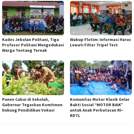
Kades Jebolan Politani, Tiga
Wabup Flotim: Informasi Harus
Profesor Politani Mengedukasi
Lewati Filter Tripel Test
Warga Tentang Ternak
Panen Cabai di Sekolah,
Komunitas Motor Klasik Gelar
Gubernur Tegaskan Komitmen
Bakti Sosial “MOTOR BAIK”
Dukung Pendidikan Vokasi
untuk Anak Perbatasan RI–
RDTL