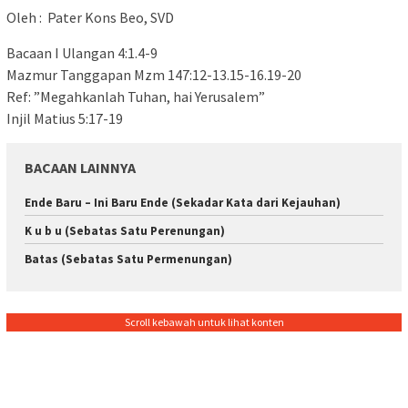
Oleh : Pater Kons Beo, SVD
Bacaan I Ulangan 4:1.4-9
Mazmur Tanggapan Mzm 147:12-13.15-16.19-20
Ref: ”Megahkanlah Tuhan, hai Yerusalem”
Injil Matius 5:17-19
BACAAN LAINNYA
Ende Baru – Ini Baru Ende (Sekadar Kata dari Kejauhan)
K u b u (Sebatas Satu Perenungan)
Batas (Sebatas Satu Permenungan)
Scroll kebawah untuk lihat konten