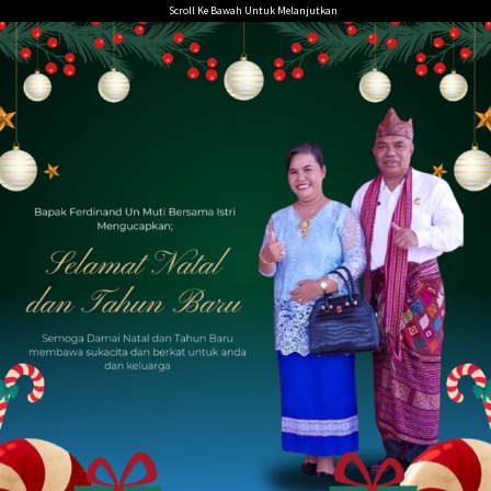
Loncat
Scroll Ke Bawah Untuk Melanjutkan
ke
konten