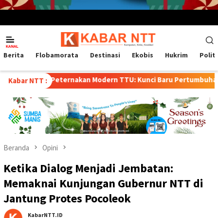
Menu
Mobile
Berita
Flobamorata
Destinasi
Ekobis
Hukrim
Polit
ternakan Modern TTU: Kunci Baru Pertumbuhan Ekonomi dan Kes
Kabar NTT :
Beranda
Opini
Ketika Dialog Menjadi Jembatan:
Memaknai Kunjungan Gubernur NTT di
Jantung Protes Pocoleok
KabarNTT.ID