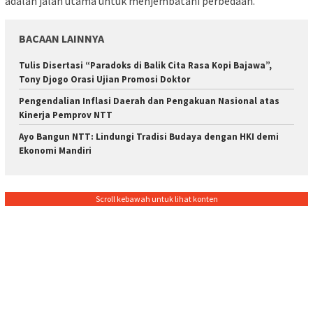
adalah jalan utama untuk menjembatani perbedaan.
BACAAN LAINNYA
Tulis Disertasi “Paradoks di Balik Cita Rasa Kopi Bajawa”,
Tony Djogo Orasi Ujian Promosi Doktor
Pengendalian Inflasi Daerah dan Pengakuan Nasional atas
Kinerja Pemprov NTT
Ayo Bangun NTT: Lindungi Tradisi Budaya dengan HKI demi
Ekonomi Mandiri
Scroll kebawah untuk lihat konten