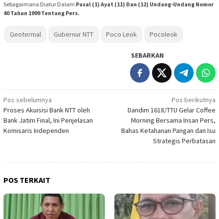
Sebagaimana Diatur Dalam
Pasal (1) Ayat (11) Dan (12) Undang-Undang Nomor
40 Tahun 1999 Tentang Pers.
Geotermal
Gubernur NTT
Poco Leok
Pocoleok
SEBARKAN
Navigasi
Pos sebelumnya
Pos berikutnya
Proses Akuisisi Bank NTT oleh
Dandim 1618/TTU Gelar Coffee
pos
Bank Jatim Final, Ini Penjelasan
Morning Bersama Insan Pers,
Komisaris Independen
Bahas Ketahanan Pangan dan Isu
Strategis Perbatasan
POS TERKAIT