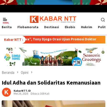
Menu
Mobile
Berita
Flobamorata
Destinasi
Ekobis
Hukrim
Polit
”, Tony Djogo Orasi Ujian Promosi Doktor
Transformasi Pe
Kabar NTT :
Beranda
Opini
Idul Adha dan Solidaritas Kemanusiaan
KabarNTT.ID
Mei 26, 2026
Dibaca 168 Kali