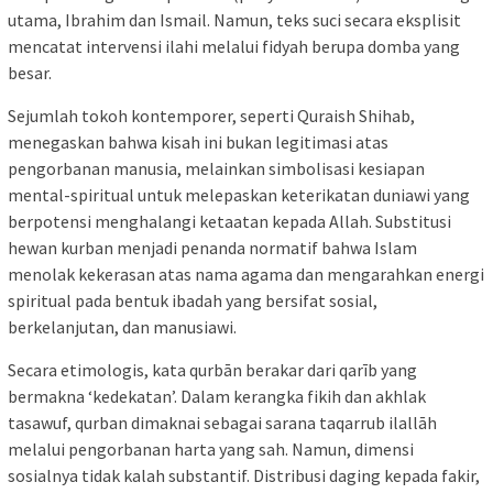
utama, Ibrahim dan Ismail. Namun, teks suci secara eksplisit
mencatat intervensi ilahi melalui fidyah berupa domba yang
besar.
Sejumlah tokoh kontemporer, seperti Quraish Shihab,
menegaskan bahwa kisah ini bukan legitimasi atas
pengorbanan manusia, melainkan simbolisasi kesiapan
mental-spiritual untuk melepaskan keterikatan duniawi yang
berpotensi menghalangi ketaatan kepada Allah. Substitusi
hewan kurban menjadi penanda normatif bahwa Islam
menolak kekerasan atas nama agama dan mengarahkan energi
spiritual pada bentuk ibadah yang bersifat sosial,
berkelanjutan, dan manusiawi.
Secara etimologis, kata qurbān berakar dari qarīb yang
bermakna ‘kedekatan’. Dalam kerangka fikih dan akhlak
tasawuf, qurban dimaknai sebagai sarana taqarrub ilallāh
melalui pengorbanan harta yang sah. Namun, dimensi
sosialnya tidak kalah substantif. Distribusi daging kepada fakir,