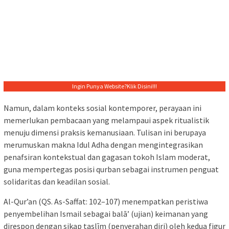
Ingin Punya Website?
Klik Disini!!!
Namun, dalam konteks sosial kontemporer, perayaan ini
memerlukan pembacaan yang melampaui aspek ritualistik
menuju dimensi praksis kemanusiaan. Tulisan ini berupaya
merumuskan makna Idul Adha dengan mengintegrasikan
penafsiran kontekstual dan gagasan tokoh Islam moderat,
guna mempertegas posisi qurban sebagai instrumen penguat
solidaritas dan keadilan sosial.
Al-Qur’an (QS. As-Saffat: 102–107) menempatkan peristiwa
penyembelihan Ismail sebagai balā’ (ujian) keimanan yang
direspon dengan sikap taslīm (penyerahan diri) oleh kedua figur