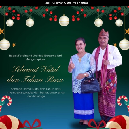
Loncat
Scroll Ke Bawah Untuk Melanjutkan
ke
konten