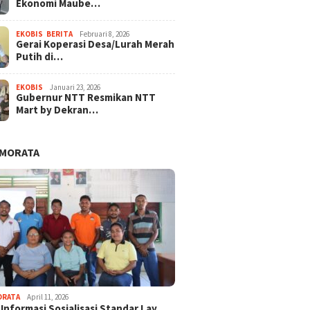
Ekonomi Maube…
EKOBIS
,
BERITA
Februari 8, 2026
Gerai Koperasi Desa/Lurah Merah
Putih di…
EKOBIS
Januari 23, 2026
Gubernur NTT Resmikan NTT
Mart by Dekran…
AMORATA
ORATA
April 11, 2026
 Informasi Sosialisasi Standar Lay…