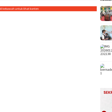
oll kebawah untuk lihat konten