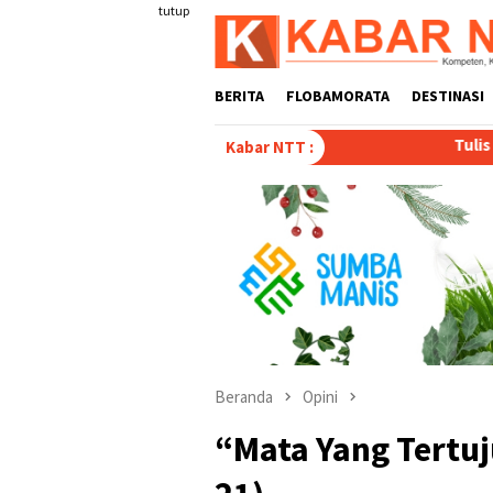
Loncat
tutup
ke
konten
BERITA
FLOBAMORATA
DESTINASI
Tulis Disertasi “Paradoks di Ba
Kabar NTT :
Beranda
Opini
“Mata Yang Tertuju