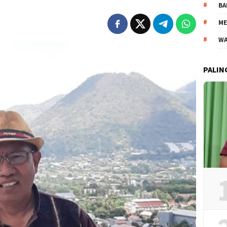
BA
ME
WA
PALIN