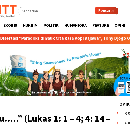
Pencarian
EKOBIS
HUKRIM
POLITIK
HUMANIORA
FEATURE
OPINI
lik Cita Rasa Kopi Bajawa”, Tony Djogo Orasi Ujian Promosi Doktor
TOPIK
GO
…..” (Lukas 1: 1 – 4; 4: 14 –
GU