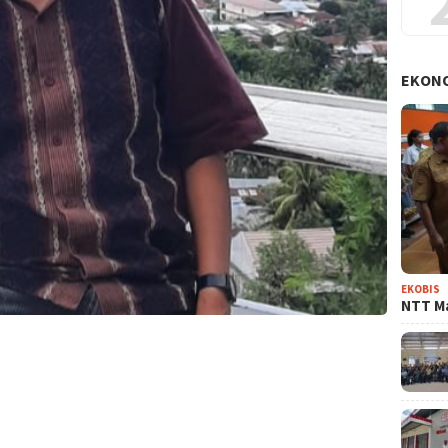
EKON
EKOBIS
NTT Ma