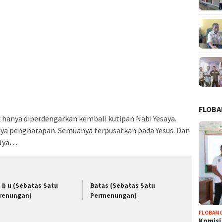
FLOB
k hanya diperdengarkan kembali kutipan Nabi Yesaya.
aya pengharapan. Semuanya terpusatkan pada Yesus. Dan
aNya…
u b u (Sebatas Satu
Batas (Sebatas Satu
renungan)
Permenungan)
FLOBAM
Komisi