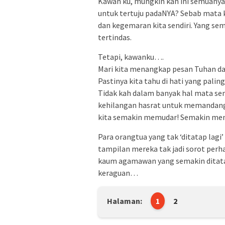
Kawan ku, mungkin kah ini semuanya 
untuk tertuju padaNYA? Sebab mata ki
dan kegemaran kita sendiri. Yang s
tertindas.
Tetapi, kawanku….
Mari kita menangkap pesan Tuhan d
Pastinya kita tahu di hati yang palin
Tidak kah dalam banyak hal mata semu
kehilangan hasrat untuk memandang
kita semakin memudar! Semakin men
Para orangtua yang tak ‘ditatap lagi
tampilan mereka tak jadi sorot perh
kaum agamawan yang semakin ditata
keraguan…
Halaman:
1
2