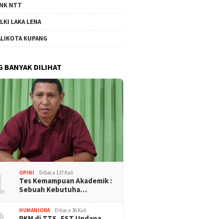
NK NTT
LKI LAKA LENA
LIKOTA KUPANG
G BANYAK DILIHAT
1
OPINI
Dibaca 137 Kali
Tes Kemampuan Akademik :
Sebuah Kebutuha…
HUMANIORA
Dibaca 36 Kali
PKM di TTS, FST Undana