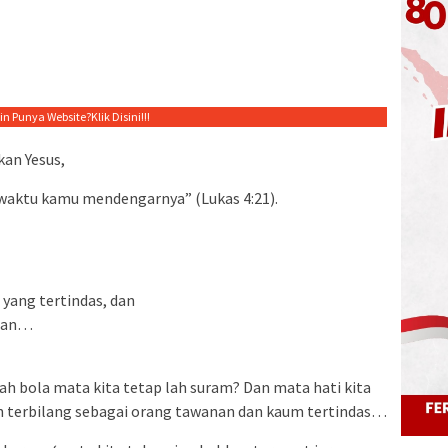
gin Punya Website?
Klik Disini!!!
an Yesus,
sewaktu kamu mendengarnya” (Lukas 4:21).
yang tertindas, dan
uhan…
h bola mata kita tetap lah suram? Dan mata hati kita
dan terbilang sebagai orang tawanan dan kaum tertindas…