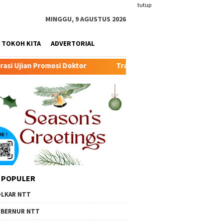
tutup
MINGGU, 9 AGUSTUS 2026
TOKOH KITA
ADVERTORIAL
Transformasi Peternakan Modern TTU: Kunci Baru Pert
 POPULER
LKAR NTT
BERNUR NTT