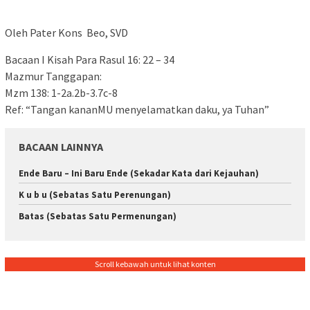
Oleh Pater Kons Beo, SVD
Bacaan I Kisah Para Rasul 16: 22 – 34
Mazmur Tanggapan:
Mzm 138: 1-2a.2b-3.7c-8
Ref: “Tangan kananMU menyelamatkan daku, ya Tuhan”
BACAAN LAINNYA
Ende Baru – Ini Baru Ende (Sekadar Kata dari Kejauhan)
K u b u (Sebatas Satu Perenungan)
Batas (Sebatas Satu Permenungan)
Scroll kebawah untuk lihat konten