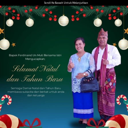
Loncat
Scroll Ke Bawah Untuk Melanjutkan
ke
konten