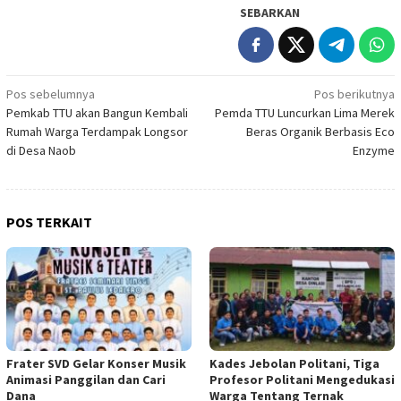
SEBARKAN
Navigasi
Pos sebelumnya
Pos berikutnya
Pemkab TTU akan Bangun Kembali
Pemda TTU Luncurkan Lima Merek
pos
Rumah Warga Terdampak Longsor
Beras Organik Berbasis Eco
di Desa Naob
Enzyme
POS TERKAIT
Frater SVD Gelar Konser Musik
Kades Jebolan Politani, Tiga
Animasi Panggilan dan Cari
Profesor Politani Mengedukasi
Dana
Warga Tentang Ternak