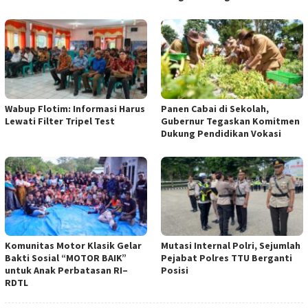
Wabup Flotim: Informasi Harus
Panen Cabai di Sekolah,
Lewati Filter Tripel Test
Gubernur Tegaskan Komitmen
Dukung Pendidikan Vokasi
Komunitas Motor Klasik Gelar
Mutasi Internal Polri, Sejumlah
Bakti Sosial “MOTOR BAIK”
Pejabat Polres TTU Berganti
untuk Anak Perbatasan RI–
Posisi
RDTL