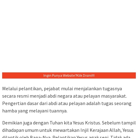
Ingin Punya Website?
Klik Disini!!!
Melalui pelantikan, pejabat mulai menjalankan tugasnya
secara resmi menjadi abdi negara atau pelayan masyarakat.
Pengertian dasar dari abdi atau pelayan adalah tugas seorang
hamba yang melayani tuannya.
Demikian juga dengan Tuhan kita Yesus Kristus. Sebelum tampil
dihadapan umum untuk mewartakan Injil Kerajaan Allah, Yesus
dilantik oleh Bapa-Nya. Pelantikan Yesus agak sepi. Tidak ada