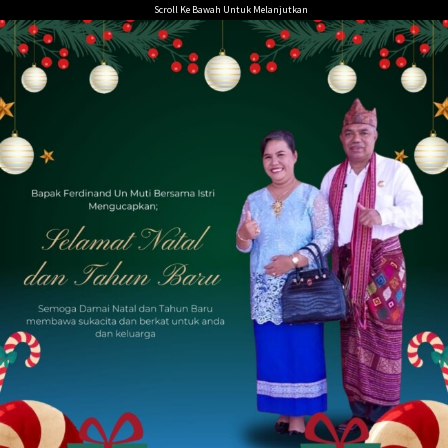
Loncat
Scroll Ke Bawah Untuk Melanjutkan
ke
konten