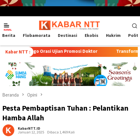
Menu
Mobile
Berita
Flobamorata
Destinasi
Ekobis
Hukrim
Polit
Orasi Ujian Promosi Doktor
Transformasi Peternakan Mod
Kabar NTT :
Beranda
Opini
Pesta Pembaptisan Tuhan : Pelantikan
Hamba Allah
KabarNTT.ID
Januari 12, 2025
Dibaca 1,469 Kali