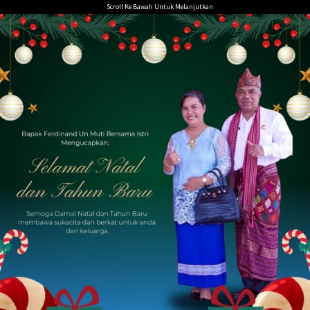
Loncat
Scroll Ke Bawah Untuk Melanjutkan
ke
konten