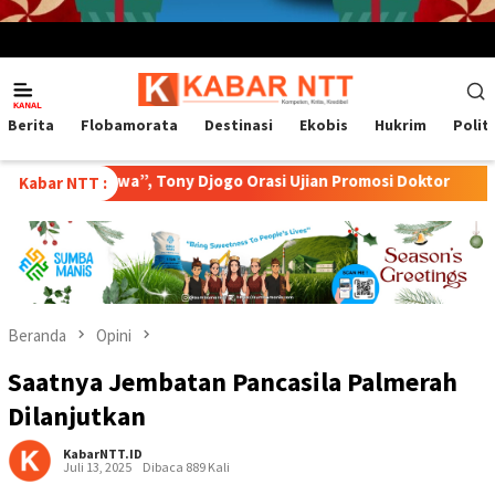
Menu
Mobile
Berita
Flobamorata
Destinasi
Ekobis
Hukrim
Polit
wa”, Tony Djogo Orasi Ujian Promosi Doktor
Transformasi 
Kabar NTT :
Beranda
Opini
Saatnya Jembatan Pancasila Palmerah
Dilanjutkan
KabarNTT.ID
Juli 13, 2025
Dibaca 889 Kali