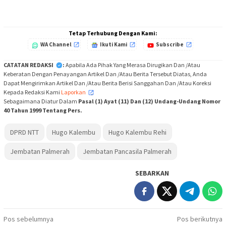
Tetap Terhubung Dengan Kami:
WA Channel
Ikuti Kami
Subscribe
CATATAN REDAKSI
:
Apabila Ada Pihak Yang Merasa Dirugikan Dan /Atau
Keberatan Dengan Penayangan Artikel Dan /Atau Berita Tersebut Diatas, Anda
Dapat Mengirimkan Artikel Dan /Atau Berita Berisi Sanggahan Dan /Atau Koreksi
Kepada Redaksi Kami
Laporkan
,
Sebagaimana Diatur Dalam
Pasal (1) Ayat (11) Dan (12) Undang-Undang Nomor
40 Tahun 1999 Tentang Pers.
DPRD NTT
Hugo Kalembu
Hugo Kalembu Rehi
Jembatan Palmerah
Jembatan Pancasila Palmerah
SEBARKAN
Navigasi
Pos sebelumnya
Pos berikutnya