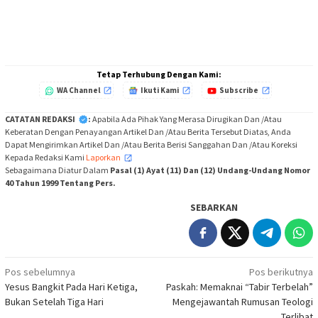
Tetap Terhubung Dengan Kami:
WA Channel
Ikuti Kami
Subscribe
CATATAN REDAKSI
:
Apabila Ada Pihak Yang Merasa Dirugikan Dan /Atau
Keberatan Dengan Penayangan Artikel Dan /Atau Berita Tersebut Diatas, Anda
Dapat Mengirimkan Artikel Dan /Atau Berita Berisi Sanggahan Dan /Atau Koreksi
Kepada Redaksi Kami
Laporkan
,
Sebagaimana Diatur Dalam
Pasal (1) Ayat (11) Dan (12) Undang-Undang Nomor
40 Tahun 1999 Tentang Pers.
SEBARKAN
Navigasi
Pos sebelumnya
Pos berikutnya
Yesus Bangkit Pada Hari Ketiga,
Paskah: Memaknai “Tabir Terbelah”
pos
Bukan Setelah Tiga Hari
Mengejawantah Rumusan Teologi
Terlibat