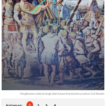
Penglihatan salib di langit oleh Kaisar Konstantinus tahun 312 Masehi
Halaman:
1
2
3
4