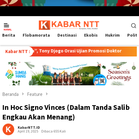
Menu
Mobile
Berita
Flobamorata
Destinasi
Ekobis
Hukrim
Polit
”, Tony Djogo Orasi Ujian Promosi Doktor
Transformasi Pe
Kabar NTT :
Beranda
Feature
In Hoc Signo Vinces (Dalam Tanda Salib
Engkau Akan Menang)
KabarNTT.ID
April 19, 2025
Dibaca 655 Kali