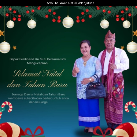
Loncat
Scroll Ke Bawah Untuk Melanjutkan
ke
konten