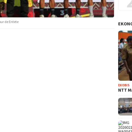
ur de Entete
EKON
EKOBIS
NTT Ma