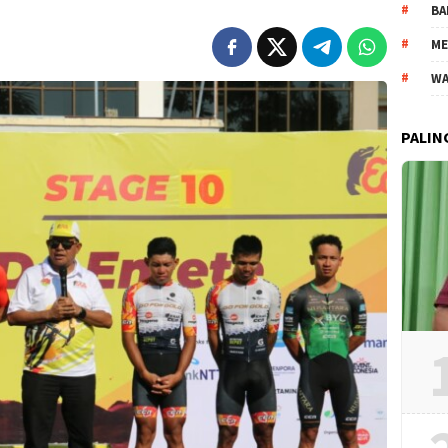
BA
ME
WA
PALIN