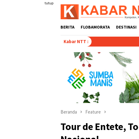
Loncat
tutup
ke
konten
BERITA
FLOBAMORATA
DESTINASI
Tulis Disertasi “Paradoks 
Kabar NTT :
Beranda
Feature
Tour de Entete, To