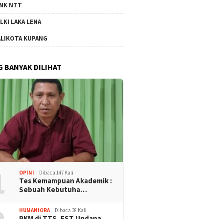
NK NTT
LKI LAKA LENA
LIKOTA KUPANG
G BANYAK DILIHAT
1
OPINI
Dibaca 147 Kali
Tes Kemampuan Akademik :
Sebuah Kebutuha…
HUMANIORA
Dibaca 38 Kali
PKM di TTS, FST Undana