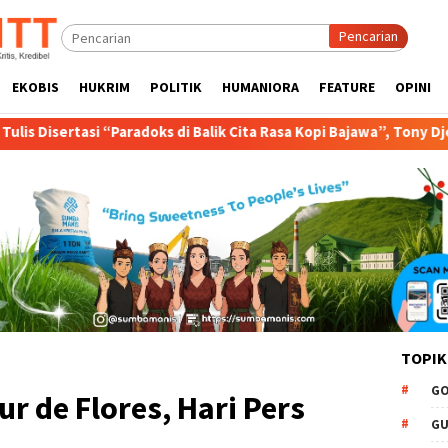
Pencarian
EKOBIS
HUKRIM
POLITIK
HUMANIORA
FEATURE
OPINI
di Balik Cita Rasa Kopi Bajawa”, Tony Djogo Orasi Ujian Promosi D
TOPIK
GO
ur de Flores, Hari Pers
GU