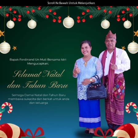
Loncat
Scroll Ke Bawah Untuk Melanjutkan
ke
konten