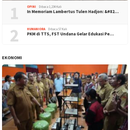
1
OPINI
Dibaca 1,234 Kali
In Memoriam Lambertus Tulen Hadjon: &#82…
2
HUMANIORA
Dibaca 57 Kali
PKM di TTS, FST Undana Gelar Edukasi Pe…
EKONOMI