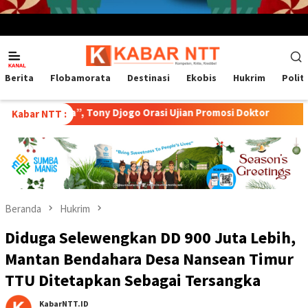
Menu
Mobile
Berita
Flobamorata
Destinasi
Ekobis
Hukrim
Polit
a”, Tony Djogo Orasi Ujian Promosi Doktor
Transformasi P
Kabar NTT :
Beranda
Hukrim
Diduga Selewengkan DD 900 Juta Lebih,
Mantan Bendahara Desa Nansean Timur
TTU Ditetapkan Sebagai Tersangka
KabarNTT.ID