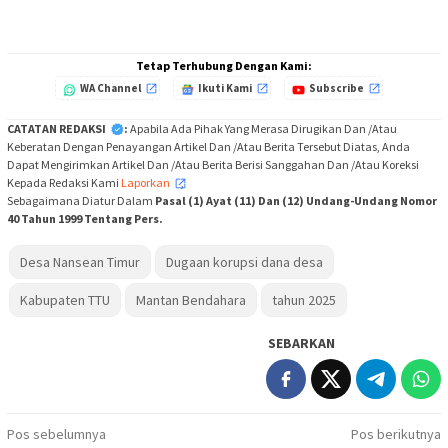
Tetap Terhubung Dengan Kami:
WA Channel
Ikuti Kami
Subscribe
CATATAN REDAKSI
:
Apabila Ada Pihak Yang Merasa Dirugikan Dan /Atau
Keberatan Dengan Penayangan Artikel Dan /Atau Berita Tersebut Diatas, Anda
Dapat Mengirimkan Artikel Dan /Atau Berita Berisi Sanggahan Dan /Atau Koreksi
Kepada Redaksi Kami
Laporkan
,
Sebagaimana Diatur Dalam
Pasal (1) Ayat (11) Dan (12) Undang-Undang Nomor
40 Tahun 1999 Tentang Pers.
Desa Nansean Timur
Dugaan korupsi dana desa
Kabupaten TTU
Mantan Bendahara
tahun 2025
SEBARKAN
Navigasi
Pos sebelumnya
Pos berikutnya