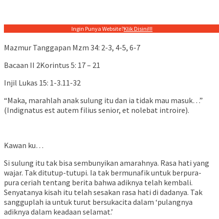
Ingin Punya Website?
Klik Disini!!!
Mazmur Tanggapan Mzm 34: 2-3, 4-5, 6-7
Bacaan II 2Korintus 5: 17 – 21
Injil Lukas 15: 1-3.11-32
“Maka, marahlah anak sulung itu dan ia tidak mau masuk…”
(Indignatus est autem filius senior, et nolebat introire).
Kawan ku…
Si sulung itu tak bisa sembunyikan amarahnya. Rasa hati yang
wajar. Tak ditutup-tutupi. Ia tak bermunafik untuk berpura-
pura ceriah tentang berita bahwa adiknya telah kembali.
Senyatanya kisah itu telah sesakan rasa hati di dadanya. Tak
sangguplah ia untuk turut bersukacita dalam ‘pulangnya
adiknya dalam keadaan selamat.’