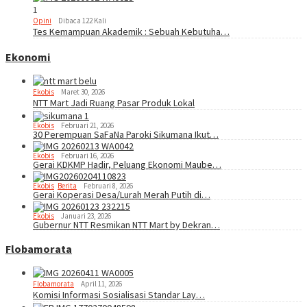
1
Opini
Dibaca 122 Kali
Tes Kemampuan Akademik : Sebuah Kebutuha…
Ekonomi
Ekobis
Maret 30, 2026
NTT Mart Jadi Ruang Pasar Produk Lokal
Ekobis
Februari 21, 2026
30 Perempuan SaFaNa Paroki Sikumana Ikut…
Ekobis
Februari 16, 2026
Gerai KDKMP Hadir, Peluang Ekonomi Maube…
Ekobis
,
Berita
Februari 8, 2026
Gerai Koperasi Desa/Lurah Merah Putih di…
Ekobis
Januari 23, 2026
Gubernur NTT Resmikan NTT Mart by Dekran…
Flobamorata
Flobamorata
April 11, 2026
Komisi Informasi Sosialisasi Standar Lay…