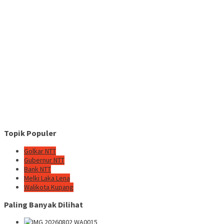
Topik Populer
Golkar NTT
Gubernur NTT
Bank NTT
Melki Laka Lena
Walikota Kupang
Paling Banyak Dilihat