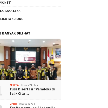
NK NTT
LKI LAKA LENA
LIKOTA KUPANG
G BANYAK DILIHAT
1
BERITA
Dibaca 245 Kali
Tulis Disertasi “Paradoks di
Balik Cita …
OPINI
Dibaca 87 Kali
Tes Kemampuan Akademik :