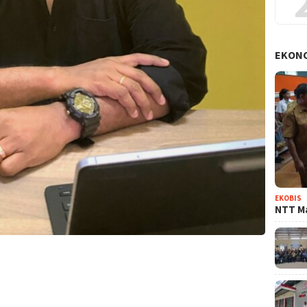
EKON
EKOBIS
NTT Ma