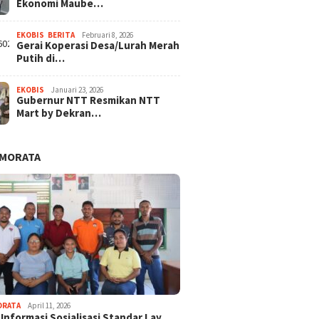
Ekonomi Maube…
EKOBIS
,
BERITA
Februari 8, 2026
Gerai Koperasi Desa/Lurah Merah
Putih di…
EKOBIS
Januari 23, 2026
Gubernur NTT Resmikan NTT
Mart by Dekran…
AMORATA
ORATA
April 11, 2026
 Informasi Sosialisasi Standar Lay…