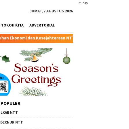
tutup
JUMAT, 7 AGUSTUS 2026
TOKOH KITA
ADVERTORIAL
jahteraan NTT
Sempat Viral di Facebook, Polemik Kades 
 POPULER
LKAR NTT
BERNUR NTT