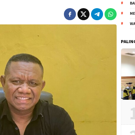
BA
ME
WA
PALIN