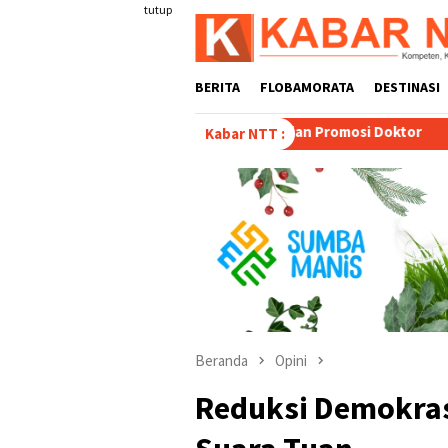
Loncat
tutup
ke
konten
BERITA
FLOBAMORATA
DESTINASI
 Tony Djogo Orasi Ujian Promosi Doktor
Transformasi Pete
Kabar NTT :
Beranda
Opini
Reduksi Demokrasi