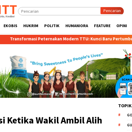
Pencarian
EKOBIS
HUKRIM
POLITIK
HUMANIORA
FEATURE
OPINI
rnakan Modern TTU: Kunci Baru Pertumbuhan Ekonomi dan Kese
TOPIK
GO
 Ketika Wakil Ambil Alih
GU