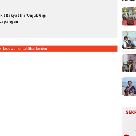
kil Rakyat Ini ‘Unjuk Gigi‘
 Lapangan
oll kebawah untuk lihat konten