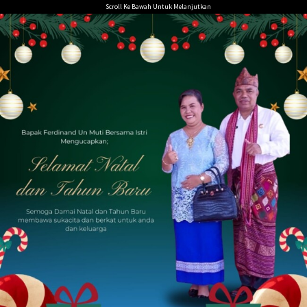
Loncat
Scroll Ke Bawah Untuk Melanjutkan
ke
konten