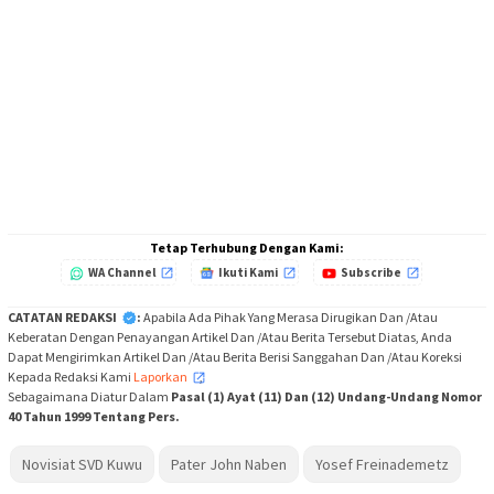
Tetap Terhubung Dengan Kami:
WA Channel
Ikuti Kami
Subscribe
CATATAN REDAKSI
:
Apabila Ada Pihak Yang Merasa Dirugikan Dan /Atau
Keberatan Dengan Penayangan Artikel Dan /Atau Berita Tersebut Diatas, Anda
Dapat Mengirimkan Artikel Dan /Atau Berita Berisi Sanggahan Dan /Atau Koreksi
Kepada Redaksi Kami
Laporkan
,
Sebagaimana Diatur Dalam
Pasal (1) Ayat (11) Dan (12) Undang-Undang Nomor
40 Tahun 1999 Tentang Pers.
Novisiat SVD Kuwu
Pater John Naben
Yosef Freinademetz