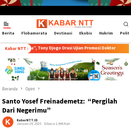
Menu
Mobile
Berita
Flobamorata
Destinasi
Ekobis
Hukrim
Polit
 Tony Djogo Orasi Ujian Promosi Doktor
Transformasi Pet
Kabar NTT :
Beranda
Opini
Santo Yosef Freinademetz: “Pergilah
Dari Negerimu”
KabarNTT.ID
Januari 29, 2025
Dibaca 1,946 Kali