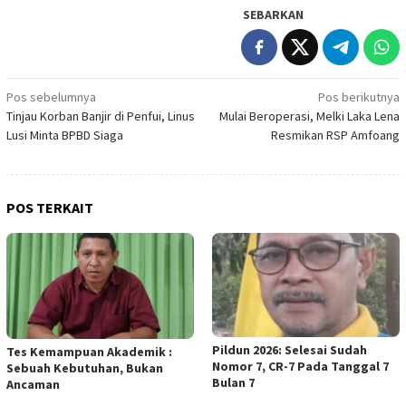
SEBARKAN
Navigasi
Pos sebelumnya
Pos berikutnya
Tinjau Korban Banjir di Penfui, Linus
Mulai Beroperasi, Melki Laka Lena
pos
Lusi Minta BPBD Siaga
Resmikan RSP Amfoang
POS TERKAIT
Pildun 2026: Selesai Sudah
Tes Kemampuan Akademik :
Nomor 7, CR-7 Pada Tanggal 7
Sebuah Kebutuhan, Bukan
Bulan 7
Ancaman