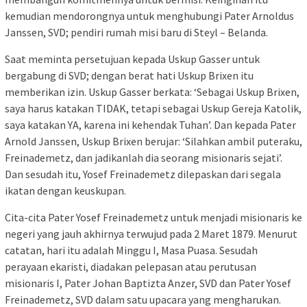
kemudian mendorongnya untuk menghubungi Pater Arnoldus
Janssen, SVD; pendiri rumah misi baru di Steyl – Belanda.
Saat meminta persetujuan kepada Uskup Gasser untuk
bergabung di SVD; dengan berat hati Uskup Brixen itu
memberikan izin. Uskup Gasser berkata: ‘Sebagai Uskup Brixen,
saya harus katakan TIDAK, tetapi sebagai Uskup Gereja Katolik,
saya katakan YA, karena ini kehendak Tuhan’. Dan kepada Pater
Arnold Janssen, Uskup Brixen berujar: ‘Silahkan ambil puteraku,
Freinademetz, dan jadikanlah dia seorang misionaris sejati’.
Dan sesudah itu, Yosef Freinademetz dilepaskan dari segala
ikatan dengan keuskupan.
Cita-cita Pater Yosef Freinademetz untuk menjadi misionaris ke
negeri yang jauh akhirnya terwujud pada 2 Maret 1879. Menurut
catatan, hari itu adalah Minggu I, Masa Puasa. Sesudah
perayaan ekaristi, diadakan pelepasan atau perutusan
misionaris I, Pater Johan Baptizta Anzer, SVD dan Pater Yosef
Freinademetz, SVD dalam satu upacara yang mengharukan.