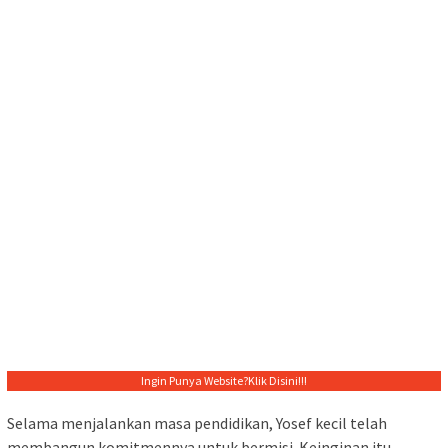
Ingin Punya Website?
Klik Disini!!!
Selama menjalankan masa pendidikan, Yosef kecil telah
membangun komitmennya untuk bermisi. Keinginan itu